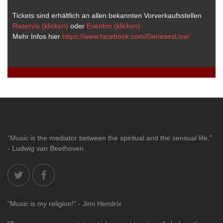
Tickets sind erhältlich an allen bekannten Vorverkaufsstellen
Reservix (klicken)
oder
Eventim (klicken)
Mehr Infos hier
https://www.facebook.com/GenesesLive/
“Music is the mediator between the spiritual and the sensual life.”
- Ludwig van Beethoven
"Music is my religion!" - Jimi Hendrix