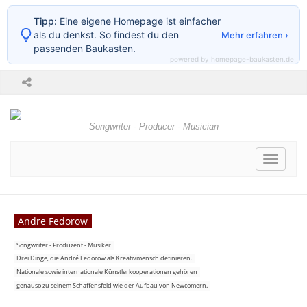
Tipp:
Eine eigene Homepage ist einfacher
als du denkst. So findest du den
Mehr erfahren ›
passenden Baukasten.
powered by homepage-baukasten.de
Songwriter - Producer - Musician
Toggle
navigati
Andre Fedorow
Songwriter - Produzent - Musiker
Drei Dinge, die André Fedorow als Kreativmensch definieren.
Nationale sowie internationale Künstlerkooperationen gehören
genauso zu seinem Schaffensfeld wie der Aufbau von Newcomern.